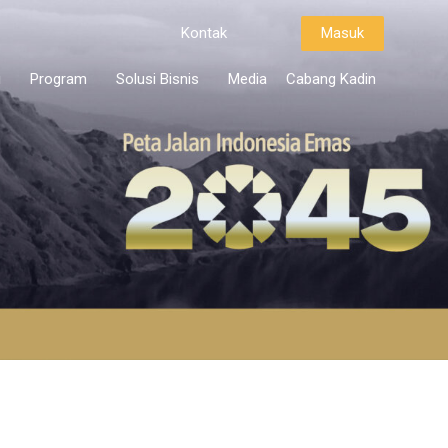
Kontak
Masuk
i
Program
Solusi Bisnis
Media
Cabang Kadin